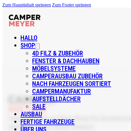
Zum Hauptinhalt springen
Zum Footer springen
HALLO
SHOP
4D FILZ & ZUBEHÖR
FENSTER & DACHHAUBEN
MÖBELSYSTEME
CAMPERAUSBAU ZUBEHÖR
NACH FAHRZEUGEN SORTIERT
CAMPERMANUFAKTUR
AUFSTELLDÄCHER
SALE
AUSBAU
CamperMeyer ist Dein Shop für hochwertig
FERTIGE FAHRZEUGE
sondern sicher bauen kannst.
ÜBER UNS