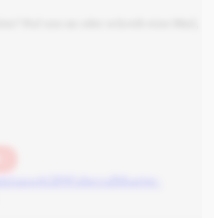
n? Ruf uns an oder schreib eine Mail,
N
ahlung
AGB
Widerruf
Muster-