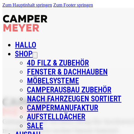
Zum Hauptinhalt springen
Zum Footer springen
HALLO
SHOP
4D FILZ & ZUBEHÖR
FENSTER & DACHHAUBEN
MÖBELSYSTEME
CAMPERAUSBAU ZUBEHÖR
NACH FAHRZEUGEN SORTIERT
CAMPERMANUFAKTUR
AUFSTELLDÄCHER
CamperMeyer ist Dein Shop für hochwerti
SALE
musst, sondern sicher bauen kannst.