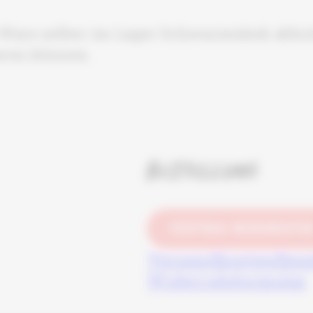
Ware selber im Lager Schwarzenbek abhole
aren können.
Bestellung
VERTRAG WIDERRUFE
Versandkosten
Bez
Widerrufsformular