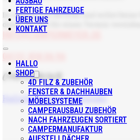
AUSBAU
FERTIGE FAHRZEUGE
Du wohnst um die Ecke und willst Deine 
ÜBER UNS
damit wir mit Dir einen Termin vereinb
KONTAKT
INFO@CAMPERMEYER.DE
·
04151 838 06 96
HALLO
SHOP
CamperMeyer
4D FILZ & ZUBEHÖR
FENSTER & DACHHAUBEN
Hallo
Shop
Über uns
Kontakt
MÖBELSYSTEME
CAMPERAUSBAU ZUBEHÖR
NACH FAHRZEUGEN SORTIERT
CAMPERMANUFAKTUR
AUFSTELLDÄCHER