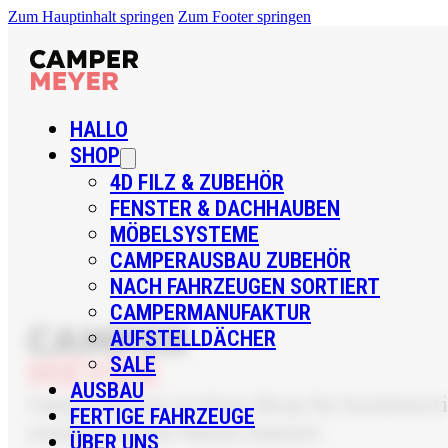
Zum Hauptinhalt springen
Zum Footer springen
HALLO
SHOP
4D FILZ & ZUBEHÖR
FENSTER & DACHHAUBEN
MÖBELSYSTEME
CAMPERAUSBAU ZUBEHÖR
NACH FAHRZEUGEN SORTIERT
CAMPERMANUFAKTUR
AUFSTELLDÄCHER
SALE
AUSBAU
CamperMeyer ist Dein Shop für hochwertig
FERTIGE FAHRZEUGE
sondern sicher bauen kannst.
ÜBER UNS