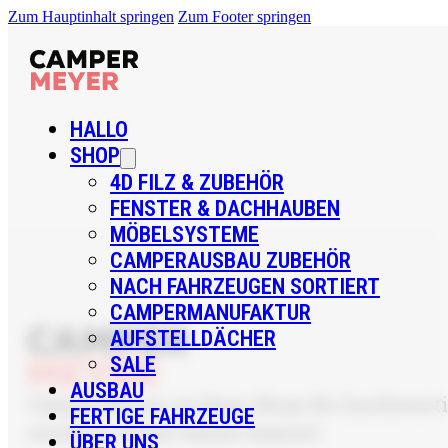
Zum Hauptinhalt springen
Zum Footer springen
HALLO
SHOP
4D FILZ & ZUBEHÖR
FENSTER & DACHHAUBEN
MÖBELSYSTEME
CAMPERAUSBAU ZUBEHÖR
NACH FAHRZEUGEN SORTIERT
CAMPERMANUFAKTUR
AUFSTELLDÄCHER
SALE
AUSBAU
CamperMeyer ist Dein Shop für hochwertig
FERTIGE FAHRZEUGE
sondern sicher bauen kannst.
ÜBER UNS