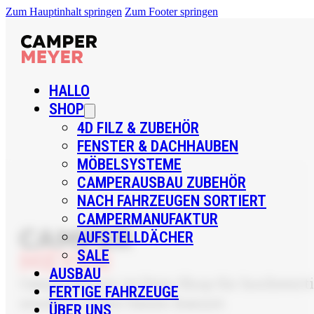
Zum Hauptinhalt springen
Zum Footer springen
HALLO
SHOP
4D FILZ & ZUBEHÖR
FENSTER & DACHHAUBEN
MÖBELSYSTEME
CAMPERAUSBAU ZUBEHÖR
NACH FAHRZEUGEN SORTIERT
CAMPERMANUFAKTUR
AUFSTELLDÄCHER
SALE
AUSBAU
CamperMeyer ist Dein Shop für hochwertig
FERTIGE FAHRZEUGE
sondern sicher bauen kannst.
ÜBER UNS