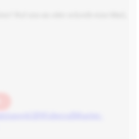
n? Ruf uns an oder schreib eine Mail,
N
ahlung
AGB
Widerruf
Muster-