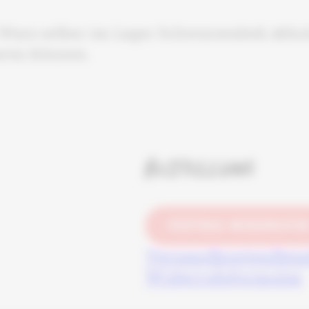
Ware selber im Lager Schwarzenbek abhole
aren können.
Bestellung
VERTRAG WIDERRUFE
Versandkosten
Bez
Widerrufsformular