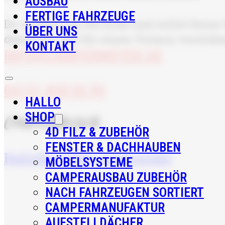
AUSBAU
FERTIGE FAHRZEUGE
Du wohnst um die Ecke und willst Deine 
ÜBER UNS
damit wir mit Dir einen Termin vereinb
KONTAKT
INFO@CAMPERMEYER.DE
·
04151 838 06 96
HALLO
SHOP
CamperMeyer
4D FILZ & ZUBEHÖR
FENSTER & DACHHAUBEN
Hallo
Shop
Über uns
Kontakt
MÖBELSYSTEME
CAMPERAUSBAU ZUBEHÖR
NACH FAHRZEUGEN SORTIERT
CAMPERMANUFAKTUR
AUFSTELLDÄCHER