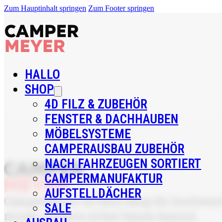
Zum Hauptinhalt springen
Zum Footer springen
HALLO
SHOP
4D FILZ & ZUBEHÖR
FENSTER & DACHHAUBEN
MÖBELSYSTEME
CAMPERAUSBAU ZUBEHÖR
NACH FAHRZEUGEN SORTIERT
CAMPERMANUFAKTUR
AUFSTELLDÄCHER
CamperMeyer ist Dein Shop für hochwerti
SALE
musst, sondern sicher bauen kannst.