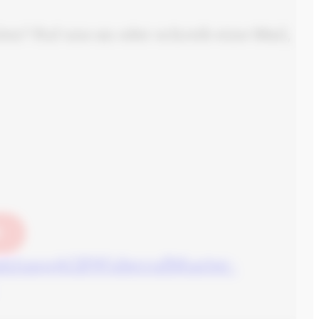
n? Ruf uns an oder schreib eine Mail,
N
ahlung
AGB
Widerruf
Muster-