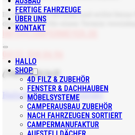
AUSBAU
FERTIGE FAHRZEUGE
Du wohnst um die Ecke und willst Deine 
ÜBER UNS
damit wir mit Dir einen Termin vereinb
KONTAKT
INFO@CAMPERMEYER.DE
·
04151 838 06 96
HALLO
SHOP
CamperMeyer
4D FILZ & ZUBEHÖR
FENSTER & DACHHAUBEN
Hallo
Shop
Über uns
Kontakt
MÖBELSYSTEME
CAMPERAUSBAU ZUBEHÖR
NACH FAHRZEUGEN SORTIERT
CAMPERMANUFAKTUR
AUFSTELLDÄCHER