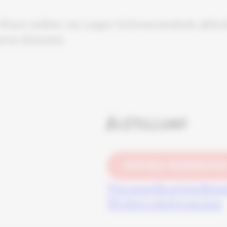
Ware selber im Lager Schwarzenbek abhole
aren können.
Bestellung
VERTRAG WIDERRUFE
Versandkosten
Bez
Widerrufsformular