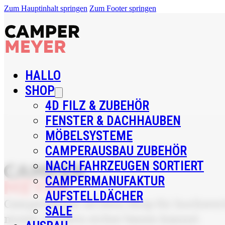
Zum Hauptinhalt springen
Zum Footer springen
HALLO
SHOP
4D FILZ & ZUBEHÖR
FENSTER & DACHHAUBEN
MÖBELSYSTEME
CAMPERAUSBAU ZUBEHÖR
NACH FAHRZEUGEN SORTIERT
CAMPERMANUFAKTUR
AUFSTELLDÄCHER
CamperMeyer ist Dein Shop für hochwerti
SALE
musst, sondern sicher bauen kannst.