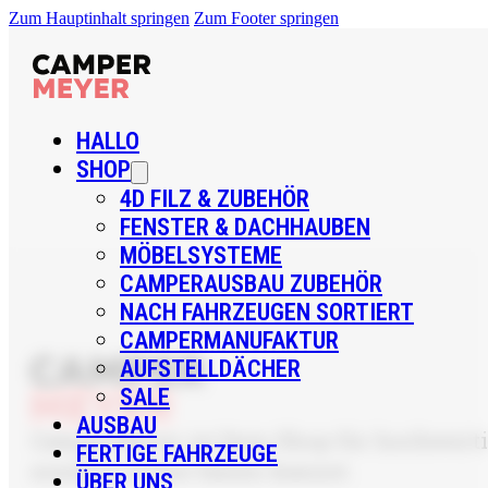
Zum Hauptinhalt springen
Zum Footer springen
HALLO
SHOP
4D FILZ & ZUBEHÖR
FENSTER & DACHHAUBEN
MÖBELSYSTEME
CAMPERAUSBAU ZUBEHÖR
NACH FAHRZEUGEN SORTIERT
CAMPERMANUFAKTUR
AUFSTELLDÄCHER
SALE
AUSBAU
CamperMeyer ist Dein Shop für hochwertig
FERTIGE FAHRZEUGE
sondern sicher bauen kannst.
ÜBER UNS