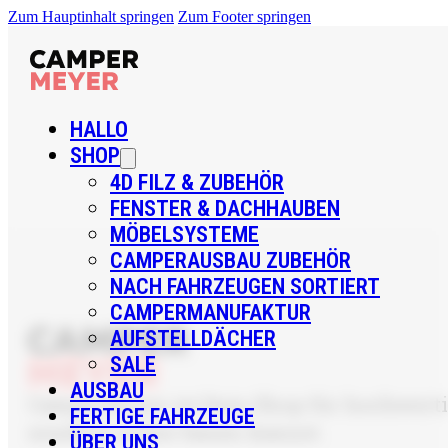
Zum Hauptinhalt springen
Zum Footer springen
HALLO
SHOP
4D FILZ & ZUBEHÖR
FENSTER & DACHHAUBEN
MÖBELSYSTEME
CAMPERAUSBAU ZUBEHÖR
NACH FAHRZEUGEN SORTIERT
CAMPERMANUFAKTUR
AUFSTELLDÄCHER
SALE
AUSBAU
CamperMeyer ist Dein Shop für hochwertig
FERTIGE FAHRZEUGE
sondern sicher bauen kannst.
ÜBER UNS