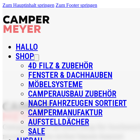
Zum Hauptinhalt springen
Zum Footer springen
HALLO
SHOP
4D FILZ & ZUBEHÖR
FENSTER & DACHHAUBEN
MÖBELSYSTEME
CAMPERAUSBAU ZUBEHÖR
NACH FAHRZEUGEN SORTIERT
CAMPERMANUFAKTUR
AUFSTELLDÄCHER
CamperMeyer ist Dein Shop für hochwerti
SALE
musst, sondern sicher bauen kannst.