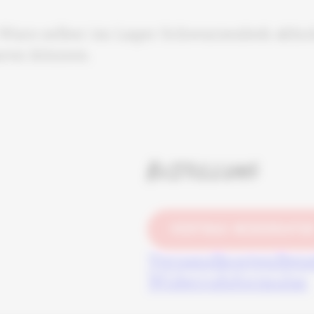
Ware selber im Lager Schwarzenbek abhole
aren können.
Bestellung
VERTRAG WIDERRUFE
Versandkosten
Bez
Widerrufsformular