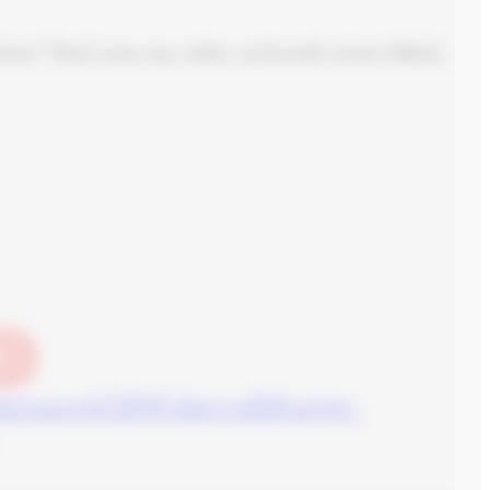
n? Ruf uns an oder schreib eine Mail,
N
ahlung
AGB
Widerruf
Muster-