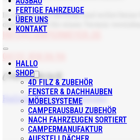
AUSBAU
FERTIGE FAHRZEUGE
Du wohnst um die Ecke und willst Deine 
ÜBER UNS
damit wir mit Dir einen Termin vereinb
KONTAKT
INFO@CAMPERMEYER.DE
·
04151 838 06 96
HALLO
SHOP
CamperMeyer
4D FILZ & ZUBEHÖR
FENSTER & DACHHAUBEN
Hallo
Shop
Über uns
Kontakt
MÖBELSYSTEME
CAMPERAUSBAU ZUBEHÖR
NACH FAHRZEUGEN SORTIERT
CAMPERMANUFAKTUR
AUFSTELLDÄCHER