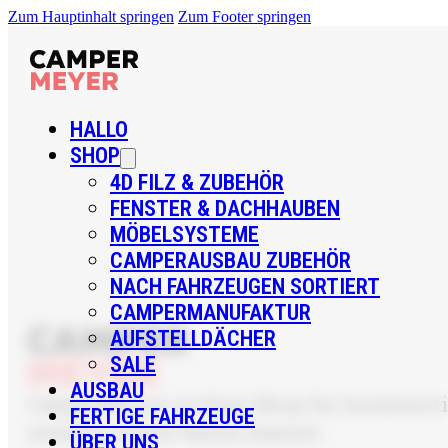
Zum Hauptinhalt springen
Zum Footer springen
HALLO
SHOP
4D FILZ & ZUBEHÖR
FENSTER & DACHHAUBEN
MÖBELSYSTEME
CAMPERAUSBAU ZUBEHÖR
NACH FAHRZEUGEN SORTIERT
CAMPERMANUFAKTUR
AUFSTELLDÄCHER
SALE
AUSBAU
CamperMeyer ist Dein Shop für hochwertig
FERTIGE FAHRZEUGE
sondern sicher bauen kannst.
ÜBER UNS