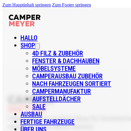
Zum Hauptinhalt springen
Zum Footer springen
HALLO
SHOP
4D FILZ & ZUBEHÖR
FENSTER & DACHHAUBEN
MÖBELSYSTEME
CAMPERAUSBAU ZUBEHÖR
NACH FAHRZEUGEN SORTIERT
CAMPERMANUFAKTUR
AUFSTELLDÄCHER
SALE
AUSBAU
CamperMeyer ist Dein Shop für hochwertig
FERTIGE FAHRZEUGE
sondern sicher bauen kannst.
ÜBER UNS