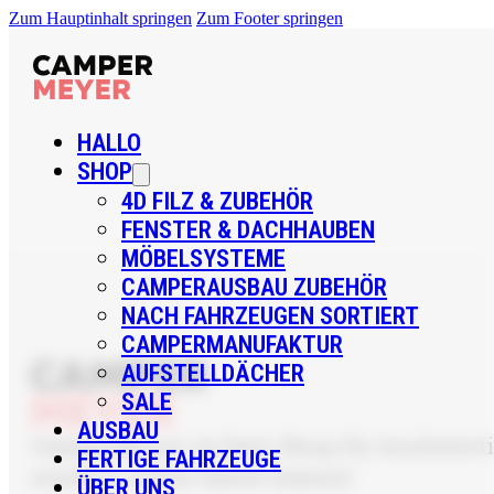
Zum Hauptinhalt springen
Zum Footer springen
HALLO
SHOP
4D FILZ & ZUBEHÖR
FENSTER & DACHHAUBEN
MÖBELSYSTEME
CAMPERAUSBAU ZUBEHÖR
NACH FAHRZEUGEN SORTIERT
CAMPERMANUFAKTUR
AUFSTELLDÄCHER
SALE
AUSBAU
CamperMeyer ist Dein Shop für hochwertig
FERTIGE FAHRZEUGE
sondern sicher bauen kannst.
ÜBER UNS